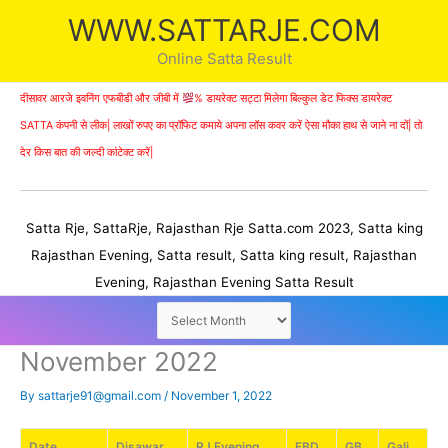
Skip
WWW.SATTARJE.COM
to
content
Online Satta Result
दीसावर आरजे इवनिंग एफबीडी और जीबी में
% डायरेक्ट सट्टा मिलेगा बिल्कुल डेट फिक्स डायरेक्ट
SATTA कंपनी से लीक| लाखों रुपए का प्रॉफिट कमाये अपना लॉस कवर करें ऐसा मौका हाथ से जाने ना दों| तो
देर किस बात की जल्दी कांटेक्ट करें|
Satta Rje, SattaRje, Rajasthan Rje Satta.com 2023, Satta king
Rajasthan Evening, Satta result, Satta king result, Rajasthan
Evening, Rajasthan Evening Satta Result
Archives
November 2022
By
sattarje91@gmail.com
/
November 1, 2022
Date
Disawar
RJ Evening
FBD
GB
Gali