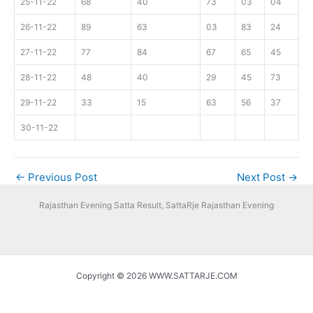
25-11-22
68
40
73
03
04
26-11-22
89
63
03
83
24
27-11-22
77
84
67
65
45
28-11-22
48
40
29
45
73
29-11-22
33
15
63
56
37
30-11-22
←
Previous Post
Next Post
→
Rajasthan Evening Satta Result, SattaRje Rajasthan Evening
Copyright © 2026 WWW.SATTARJE.COM