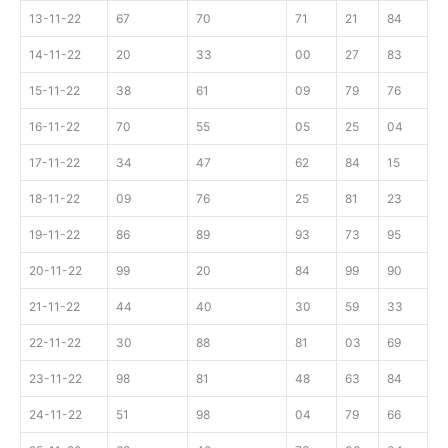
13-11-22
67
70
71
21
84
14-11-22
20
33
00
27
83
15-11-22
38
61
09
79
76
16-11-22
70
55
05
25
04
17-11-22
34
47
62
84
15
18-11-22
09
76
25
81
23
19-11-22
86
89
93
73
95
20-11-22
99
20
84
99
90
21-11-22
44
40
30
59
33
22-11-22
30
88
81
03
69
23-11-22
98
81
48
63
84
24-11-22
51
98
04
79
66