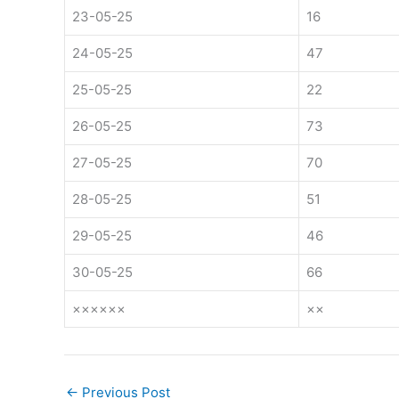
23-05-25
16
24-05-25
47
25-05-25
22
26-05-25
73
27-05-25
70
28-05-25
51
29-05-25
46
30-05-25
66
××××××
××
←
Previous Post