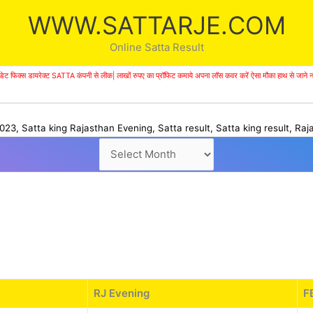
WWW.SATTARJE.COM
Online Satta Result
 डेट फिक्स डायरेक्ट SATTA कंपनी से लीक| लाखों रुपए का प्रॉफिट कमाये अपना लॉस कवर करें ऐसा मौका हाथ से जाने ना दो
023, Satta king Rajasthan Evening, Satta result, Satta king result, Ra
Archives
RJ Evening
F