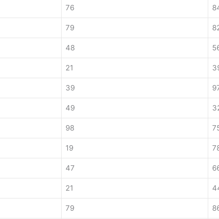
76
8
79
8
48
5
21
3
39
9
49
3
98
7
19
7
47
6
21
4
79
8